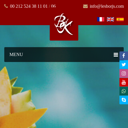
00 212 524 38 11 01
/
06
info@lesborjs.com
MENU