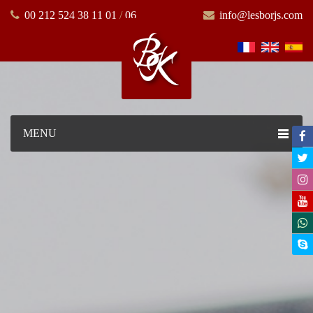
00 212 524 38 11 01
/
06
info@lesborjs.com
MENU